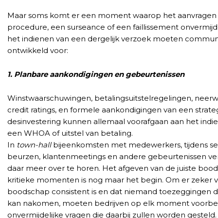
Maar soms komt er een moment waarop het aanvrage
procedure, een surseance of een faillissement onvermijdel
het indienen van een dergelijk verzoek moeten commun
ontwikkeld voor:
1. Planbare aankondigingen en gebeurtenissen
Winstwaarschuwingen, betalingsuitstelregelingen, neer
credit ratings, en formele aankondigingen van een strate
desinvestering kunnen allemaal voorafgaan aan het ind
een WHOA of uitstel van betaling.
In
town-hall
bijeenkomsten met medewerkers, tijdens s
beurzen, klantenmeetings en andere gebeurtenissen ve
daar meer over te horen. Het afgeven van de juiste bood
kritieke momenten is nog maar het begin. Om er zeker va
boodschap consistent is en dat niemand toezeggingen do
kan nakomen, moeten bedrijven op elk moment voorbere
onvermijdelijke vragen die daarbij zullen worden gesteld.