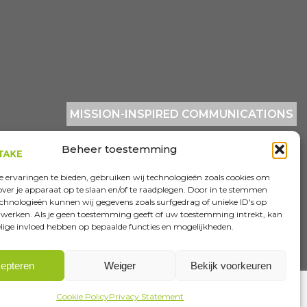
MISSION-INSPIRED COMMUNICATIONS
Beheer toestemming
 ervaringen te bieden, gebruiken wij technologieën zoals cookies om
over je apparaat op te slaan en/of te raadplegen. Door in te stemmen
chnologieën kunnen wij gegevens zoals surfgedrag of unieke ID's op
erwerken. Als je geen toestemming geeft of uw toestemming intrekt, kan
elige invloed hebben op bepaalde functies en mogelijkheden.
tement
Disclaimer
Algemene voorwaarden
epteren
Weiger
Bekijk voorkeuren
Cookie Policy
Privacy Statement