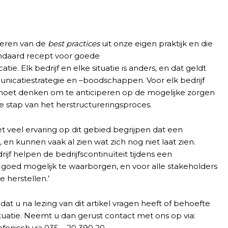
leren van de
best practices
uit onze eigen praktijk en die
andaard recept voor goede
e. Elk bedrijf en elke situatie is anders, en dat geldt
icatiestrategie en –boodschappen. Voor elk bedrijf
it moet denken om te anticiperen op de mogelijke zorgen
ke stap van het herstructureringsproces.
veel ervaring op dit gebied begrijpen dat een
s, en kunnen vaak al zien wat zich nog niet laat zien.
ijf helpen de bedrijfscontinuïteit tijdens een
 goed mogelijk te waarborgen, en voor alle stakeholders
 herstellen.’
dat u na lezing van dit artikel vragen heeft of behoefte
tuatie. Neemt u dan gerust contact met ons op via:
lefonisch via 035 – 20 390 20