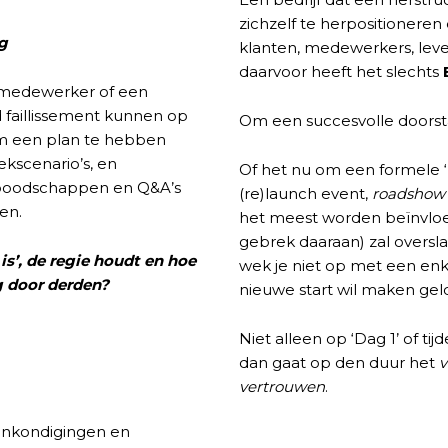
zichzelf te herpositionere
ng
klanten, medewerkers, leve
daarvoor heeft het slechts
d-medewerker of een
d faillissement kunnen op
Om een succesvolle doorst
om een plan te hebben
kscenario’s, en
Of het nu om een formele ‘
nboodschappen en Q&A’s
(re)launch event,
roadshow
gen.
het meest worden beïnvloe
gebrek daaraan) zal oversl
is’, de regie houdt en hoe
wek je niet op met een enk
g door derden?
nieuwe start wil maken geldt
Niet alleen op ‘Dag 1’ of t
dan gaat op den duur het
v
vertrouwen
.
aankondigingen en