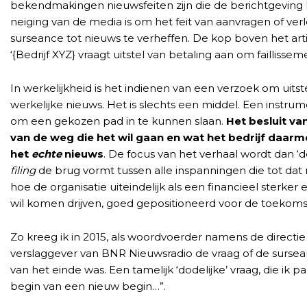
bekendmakingen nieuwsfeiten zijn die de berichtgeving l
neiging van de media is om het feit van aanvragen of v
surseance tot nieuws te verheffen. De kop boven het artik
‘{Bedrijf XYZ} vraagt uitstel van betaling aan om failliss
In werkelijkheid is het indienen van een verzoek om uitste
werkelijke nieuws. Het is slechts een middel. Een instrum
om een gekozen pad in te kunnen slaan.
Het besluit va
van de weg die het wil gaan en wat het bedrijf daarm
het
echte
nieuws
. De focus van het verhaal wordt dan ‘d
filing
de brug vormt tussen alle inspanningen die tot dat
hoe de organisatie uiteindelijk als een financieel sterker
wil komen drijven, goed gepositioneerd voor de toekoms
Zo kreeg ik in 2015, als woordvoerder namens de direct
verslaggever van BNR Nieuwsradio de vraag of de sursea
van het einde was. Een tamelijk ‘dodelijke’ vraag, die ik pa
begin van een nieuw begin…”.