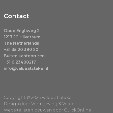
Contact
Oude Enghweg 2
1217 JC Hilversum
The Netherlands
+31 35 20 390 20
Buiten kantooruren:
+31 6 23480217
info@valueatstake.nl
Copyright © 2026 Value at Stake
Design door
Vormgeving & Verder
Website laten bouwen
door
QuickOnline