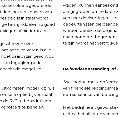
vragen, kunnen aangekond
et stakeholders gedurende
aangegrepen om te laten zi
ot doel het vertrouwen van
van haar doelstellingen. He
t bedrijf in staat wordt
gebeurtenissen die daar dee
ange termijn doelen zo goed
worden bereikt dat de juri
rekingen of hindernissen.
daardoor beter begrepen of 
te zijn, wordt het vertrouwe
 geschreven over
 het tij te keren, is alle
oet daarbij zijn gericht op
 en tegelijkertijd de
geacht de mogelijke
De ‘wederopstanding’ of
Wat begon met een ‘
emer
uitkomsten mogelijk zijn, is
van financiële reddingsmaa
 enkele optie bij voorbaat
een surseance van betaling o
en de RvC te benadrukken
takeholders te behalen
Het bedrijf heeft geworstel
niet na het afstoten van be