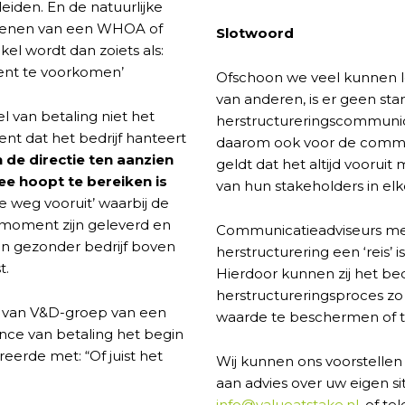
eiden. En de natuurlijke
erlenen van een WHOA of
Slotwoord
el wordt dan zoiets als:
ement te voorkomen’
Ofschoon we veel kunnen 
van anderen, is er geen st
l van betaling niet het
herstructureringscommunicati
ent dat het bedrijf hanteert
daarom ook voor de commun
n de directie ten aanzien
geldt dat het altijd vooru
ee hoopt te bereiken is
van hun stakeholders in el
e weg vooruit’ waarbij de
 moment zijn geleverd en
Communicatieadviseurs met 
 en gezonder bedrijf boven
herstructurering een ‘reis’ i
t.
Hierdoor kunnen zij het bedr
herstructureringsproces zo
ie van V&D-groep van een
waarde te beschermen of te
nce van betaling het begin
reerde met: “Of juist het
Wij kunnen ons voorstellen 
aan advies over uw eigen si
info@valueatstake.nl
, of te