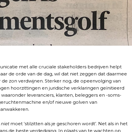
icatie met alle cruciale stakeholders bedrijven helpt
naar de orde van de dag, wil dat niet zeggen dat daarmee
r de zon verdwijnen. Sterker nog, de opeenvolging van
gen hoorzittingen en juridische verklaringen geïnitieerd
waaronder leveranciers, klanten, beleggers en -soms-
eruchtenmachine en/of nieuwe golven van
aanwakkeren.
 niet
moet ‘stilzitten als je geschoren wordt’. Net als in het
ans de beste verdediging. In plaats van te wachten op