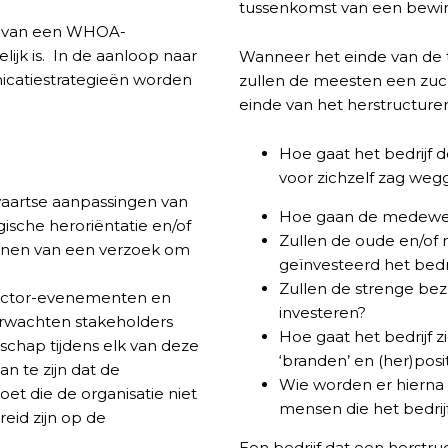
tussenkomst van een bewin
n van een WHOA-
ijk is. In de aanloop naar
Wanneer het einde van de tun
icatiestrategieën worden
zullen de meesten een zuch
einde van het herstructure
Hoe gaat het bedrijf
voor zichzelf zag we
waartse aanpassingen van
Hoe gaan de medewer
gische heroriëntatie en/of
Zullen de oude en/of
ienen van een verzoek om
geïnvesteerd het bedr
Zullen de strenge bezu
ector-evenementen en
investeren?
rwachten stakeholders
Hoe gaat het bedrijf 
schap tijdens elk van deze
‘branden’ en (her)pos
n te zijn dat de
Wie worden er hierna 
et die de organisatie niet
mensen die het bedrij
id zijn op de
Een bedrijf dat een herstru