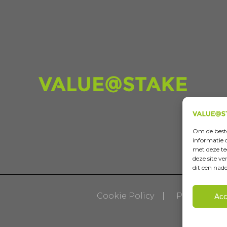
Om de beste
informatie 
met deze te
deze site v
dit een nad
Cookie Policy
Privacy Sta
Acc