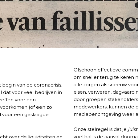
Ofschoon effectieve commun
om sneller terug te keren 
alle zorgen als sneeuw voo
t begin van de coronacrisis,
eisen, verweren, dagvaardin
 dat voor veel bedrijven in
door groepen stakeholders 
reffen voor een
medewerkers, kunnen de g
 voorkomen (of een zo
mediaberichtgeving weer 
d voor een geslaagde
Onze stelregel is dat je
juist
voetbal is de aanval doorga
ht over de liquiditeiten en