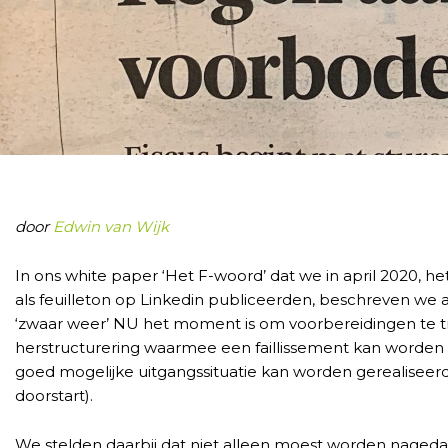
door
Edwin van Wijk
In ons white paper ‘Het F-woord’ dat we in april 2020, he
als feuilleton op Linkedin publiceerden, beschreven we al
‘zwaar weer’ NU het moment is om voorbereidingen te t
herstructurering waarmee een faillissement kan worden
goed mogelijke uitgangssituatie kan worden gerealiseer
doorstart).
We stelden daarbij dat niet alleen moest worden nagedac