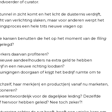
dvoerder of curator.
nel in zicht komt en het licht de duisternis verdrijft,
t van verlichting slaken, maar voor anderen werpt het
ringsproces een hele trits nieuwe vragen op:
 de kansen benutten die het op het moment van de
filing
ggelegd?
kers daarvan profiteren?
 nieuwe aandeelhouders na extra geld te hebben
ijf in een nieuwe richting loodsen?
inigingen doorgaan of krijgt het bedrijf ruimte om te
zichzelf, haar merk(en) en product(en) vanaf nu marketen,
itioneren?
verantwoordelijk voor de dagelijkse leiding? Dezelfde
f hiervoor hebben geleid? Nee toch zeker?!
cturering achter de rug heeft, heeft een unieke kans om