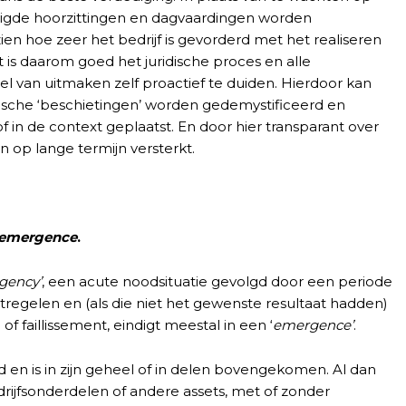
igde hoorzittingen en dagvaardingen worden
en hoe zeer het bedrijf is gevorderd met het realiseren
t is daarom goed het juridische proces en alle
l van uitmaken zelf proactief te duiden. Hierdoor kan
dische ‘beschietingen’ worden gedemystificeerd en
in de context geplaatst. En door hier transparant over
n op lange termijn versterkt.
emergence
.
gency’
, een acute noodsituatie gevolgd door een periode
tregelen en (als die niet het gewenste resultaat hadden)
f faillissement, eindigt meestal in een ‘
emergence’
.
d en is in zijn geheel of in delen bovengekomen. Al dan
drijfsonderdelen of andere assets, met of zonder