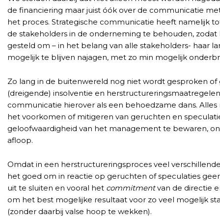
de financiering maar juist óók over de communicatie m
het proces. Strategische communicatie heeft namelijk t
de stakeholders in de onderneming te behouden, zodat he
gesteld om – in het belang van alle stakeholders- haar l
mogelijk te blijven najagen, met zo min mogelijk onderb
Zo lang in de buitenwereld nog niet wordt gesproken of
(dreigende) insolventie en herstructureringsmaatregelen om
communicatie hierover als een behoedzame dans. Alles m
het voorkomen of mitigeren van geruchten en speculaties
geloofwaardigheid van het management te bewaren, on
afloop.
Omdat in een herstructureringsproces veel verschillende 
het goed om in reactie op geruchten of speculaties geen
uit te sluiten en vooral het
commitment
van de directie 
om het best mogelijke resultaat voor zo veel mogelijk s
(zonder daarbij valse hoop te wekken).