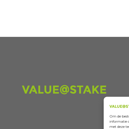
Om de beste
informatie 
met deze te