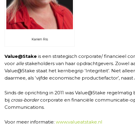
Karien Ris
Value@Stake
is een strategisch corporate/ financieel 
voor
alle
stakeholders van haar opdrachtgevers. Zowel aa
Value@Stake staat het kernbegrip ‘Integriteit’. Niet all
daarmee, als ‘vijfde economische productiefactor’, naas
Sinds de oprichting in 2011 was Value@Stake regelmatig 
bij
cross-border
corporate en financiële communicatie-op
Communications.
Voor meer informatie:
www.valueatstake.nl