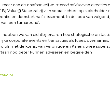
, maar dan als onafhankelijke
trusted advisor
van directies 
’ Bij Value@Stake zal zij zich vooral richten op stakeholde
lventie en doorstart na faillissement. In de loop van volge
van een turnaround’.
ren hebben we van dichtbij ervaren hoe strategische en tac
grijke corporate events en transacties als fusies, overname
erg blij met de komst van Véronique en Karien, twee supe
rtaan nog beter kunnen adviseren en begeleiden.’
take.nl