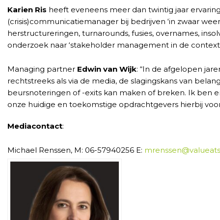
Karien Ris
heeft eveneens meer dan twintig jaar ervaring
(crisis)communicatiemanager bij bedrijven ‘in zwaar weer
herstructureringen, turnarounds, fusies, overnames, inso
onderzoek naar ‘stakeholder management in de context 
Managing partner
Edwin van Wijk
: “In de afgelopen ja
rechtstreeks als via de media, de slagingskans van belan
beursnoteringen of -exits kan maken of breken. Ik ben 
onze huidige en toekomstige opdrachtgevers hierbij voo
Mediacontact
:
Michael Renssen, M: 06-57940256 E:
mrenssen@valueats