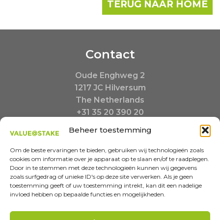
TERUG NAAR HOME
Contact
Oude Enghweg 2
1217 JC Hilversum
The Netherlands
+31 35 20 390 20
Buiten kantooruren:
Beheer toestemming
+31 6 23480217
info@valueatstake.nl
Om de beste ervaringen te bieden, gebruiken wij technologieën zoals
cookies om informatie over je apparaat op te slaan en/of te raadplegen.
Door in te stemmen met deze technologieën kunnen wij gegevens
zoals surfgedrag of unieke ID's op deze site verwerken. Als je geen
toestemming geeft of uw toestemming intrekt, kan dit een nadelige
invloed hebben op bepaalde functies en mogelijkheden.
MISSION-INSPIRED COMMUNICATIONS