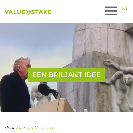
NL
EEN BRILJANT IDEE
door
Michael Renssen