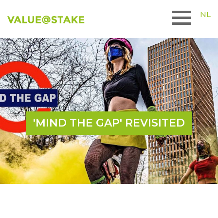
NL
'MIND THE GAP' REVISITED