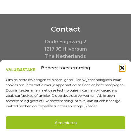
Contact
Oude Enghweg 2
1217 JC Hilversum
The Netherlands
+31 35 20 390 20
Beheer toestemming
Buiten kantooruren:
+31 6 23480217
Om de beste ervaringen te bieden, gebruiken wij technologieën zoals
cookies om informatie over je apparaat op te slaan en/of te raadplegen.
info@valueatstake.nl
Door in te stemmen met deze technologieën kunnen wij gegevens
zoals surfgedrag of unieke ID's op deze site verwerken. Als je geen
toestemming geeft of uw toestemming intrekt, kan dit een nadelige
invloed hebben op bepaalde functies en mogelijkheden.
MISSION-INSPIRED COMMUNICATIONS
Accepteren