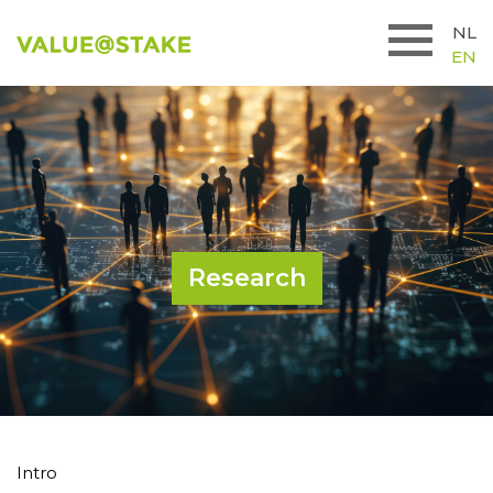
NL
EN
Research
Intro