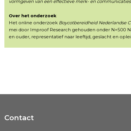
vormgeven van een effectieve merk- en communicatiest
Over het onderzoek
Het online onderzoek
Boycot
bereidheid Nederlandse
mei door Improof Research gehouden onder N=500 Ned
en ouder, representatief naar leeftijd, geslacht en ople
Contact