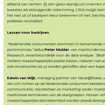
afstand van nemen. Zij zien geen standpunt innemen i
kwesties als stilzwijgende instemming. (‘
Wie zwijgt stem
het niet uit of bedrijven kleur bekennen of niet. Slechts 
politieke neutraliteit.
Lessen voor bedrijven
“Nederlandse consumenten stemmen in toenemende 
portemonnee,”
aldus
Peter Mulder
, van marktonderzo
Research, verantwoordelijk voor de data-analyse.
“Bedr
heldere maatschappelijke positie kiezen, riskeren niet
ook omzetverlies als zij worden getroffen door een koper
Edwin van Wijk
, managing partner van Value@Stake, vu
die zich richten op de Nederlandse consument betekent 
communicatie, risicobeheer en marketing verder moete
traditionele kenmerken van de doelgroepen. Moreel- et
maatschappelijke betrokkenheid worden steeds belangrij