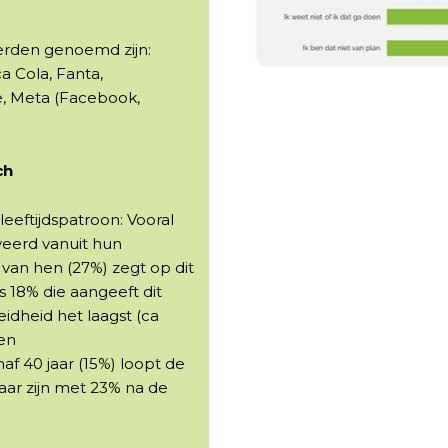
erden genoemd zijn:
a Cola, Fanta,
e, Meta (Facebook,
ch
eeftijdspatroon: Vooral
veerd vanuit hun
 van hen (27%) zegt op dit
 18% die aangeeft dit
idheid het laagst (ca
 en
af 40 jaar (15%) loopt de
aar zijn met 23% na de