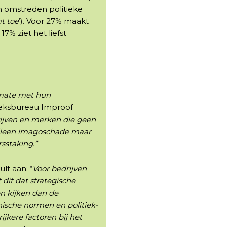
n omstreden politieke
t toe
’). Voor 27% maakt
17% ziet het liefst
mate met hun
eksbureau Improof
ijven en merken die geen
 alleen imagoschade maar
sstaking.”
lt aan: “
Voor bedrijven
dit dat strategische
n kijken dan de
hische normen en politiek-
kere factoren bij het