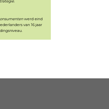
rategie.
 Consumenten
werd eind
erlanders van 16 jaar
idingsniveau.