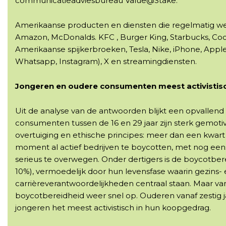
communicatieadviesbureau Value@Stake.
Amerikaanse producten en diensten die regelmatig w
Amazon, McDonalds. KFC , Burger King, Starbucks, Coc
Amerikaanse spijkerbroeken, Tesla, Nike, iPhone, Appl
Whatsapp, Instagram), X en streamingdiensten.
Jongeren en oudere consumenten meest activistis
Uit de analyse van de antwoorden blijkt een opvallend l
consumenten tussen de 16 en 29 jaar zijn sterk gemoti
overtuiging en ethische principes: meer dan een kwart
moment al actief bedrijven te boycotten, met nog eens
serieus te overwegen. Onder dertigers is de boycotbere
10%), vermoedelijk door hun levensfase waarin gezins-
carrièreverantwoordelijkheden centraal staan. Maar van
boycotbereidheid weer snel op. Ouderen vanaf zestig j
jongeren het meest activistisch in hun koopgedrag.