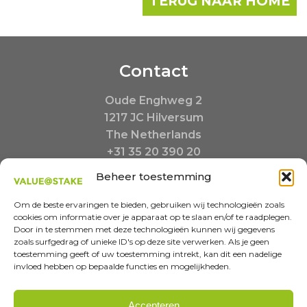
TERUG NAAR HOME
Contact
Oude Enghweg 2
1217 JC Hilversum
The Netherlands
+31 35 20 390 20
Buiten kantooruren:
Beheer toestemming
+31 6 23480217
info@valueatstake.nl
Om de beste ervaringen te bieden, gebruiken wij technologieën zoals
cookies om informatie over je apparaat op te slaan en/of te raadplegen.
Door in te stemmen met deze technologieën kunnen wij gegevens
zoals surfgedrag of unieke ID's op deze site verwerken. Als je geen
toestemming geeft of uw toestemming intrekt, kan dit een nadelige
invloed hebben op bepaalde functies en mogelijkheden.
MISSION-INSPIRED COMMUNICATIONS
Accepteren