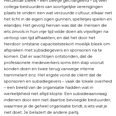
Hetzelfde bleek – een beetje gechargeerd – bij veel
collega-bestuurders van soortgelijke verenigingen
plaats te vinden: een wat verzuurde cultuur, elkaar niet
het licht in de eigen ogen gunnen, spelletjes spelen en
eilandjes. Het gevolg hiervan was dat de mensen die
iets zinvols in hun vrije tijd wilde doen als vrijwilliger na
verloop van tijd afhaakten, en dat het door het
hierdoor ontstane capaciteitstekort moeilijk bleek om
afspraken met subsidiegevers en sponsoren na te
komen. Dat er wachtrijen ontstonden, dat de
professionele medewerkers soms één stap vooruit
konden doen en twee terug vanwege interne
trammelant enz. Het ergste vond de cliënt dat de
sponsoren en subsidiegevers – vaak de lokale overheid
– een beeld van de organisatie hadden wat in
werkelijkheid niet altijd klopte. Een subsidieaanvraag
indienen door een niet daartoe bevoegde bestuurder,
waarmee je de geheel organisatie bindt, is iets wat je
niet doet. Je belazert de andere partij.